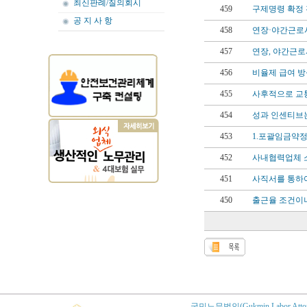
최신판례/질의회시
459
구제명령 확정 
공 지 사 항
458
연장·야간근로시
457
연장, 야간근로
456
비율제 급여 방
455
사후적으로 교통
454
성과 인센티브는
453
1.포괄임금약정
452
사내협력업체 소
451
사직서를 통하여
450
출근율 조건이나
국민노무법인(Gukmin Labor Attorney