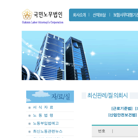
서 식 자 료
[
근로기준법]
[산업안전보건법]
노 동 법 령
노동부입법예고
번호
|
최신노동관련뉴스