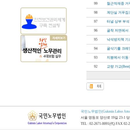
99
철근적재중 거
98
계단실 거푸집조
97
터널 상부 부석
96
굴착 저면에서 
95
낙석방지책 기
94
굴삭기를 크레인
93
지붕에서 이동 
92
교량 가교(Ben
국민노무법인(Gukmin Labor Attorney
서울 영등포 양산로 19길 23-1 
TEL : 02-2671-0091(代) FAX 02-