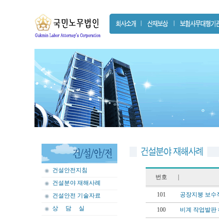
건설안전지침
번호
|
건설분야 재해사례
101
공장지붕 보수작업 
건설안전 기술자료
상 담 실
100
비계 작업발판 